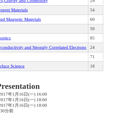
Gravity and Cosmology
29
ent Materials
54
Magnetic Materials
60
50
optics
85
vity and Strongly Correlated Electrons
24
71
e Science
18
esentation
017年1月16日(一) 16:00
017年1月16日(一) 18:00
017年1月16日(一) 18:00
點30分前