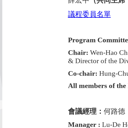
薛宏中
（共同主席
議程委員名單
Program Committe
Chair:
Wen-Hao Chan
& Director of the D
Co-chair:
Hung-Chun
All members of the
會議經理：
何路德
Manager :
Lu-De H