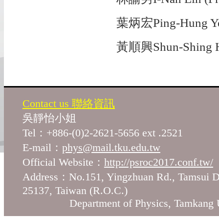
葉炳宏Ping-Hung Yeh
黃順興Shun-Shing H
Contact us 聯絡資訊
吳靜怡小姐
Tel：+886-(0)2-2621-5656 ext .2521
E-mail：
phys@mail.tku.edu.tw
Official Website：
http://psroc2017.conf.tw/
Address：No.151, Yingzhuan Rd., Tamsui Di
25137, Taiwan (R.O.C.)
Department of Physics, Tamkang Un