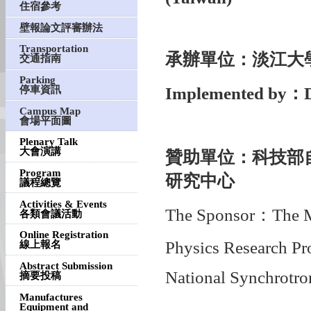
住宿參考
壁報論文評審辦法
Transportation
承辦單位：淡江大
交通指南
Parking
Implemented by
：D
停車資訊
Campus Map
會場平面圖
Plenary Talk
大會演講
贊助單位：科技部
Program
研究中心
議程總覽
Activities & Events
The Sponsor：The Mi
各類會議活動
Online Registration
Physics Research Pr
線上報名
Abstract Submission
National Synchrotro
摘要投稿
Manufactures
Equipment and