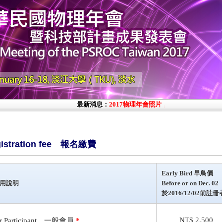
最新消息：
2017物理年會照片，
【請點此處查看】
;
gistration fee 報名繳費
Early Bird
早鳥價
用說明
Before or on
Dec.
02
於2016/12/02前註冊
NT$ 2,500
r Participant
一般會員
*