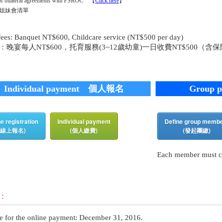
 of bilateral agreements with PSROC 【
Click here
】
姐妹會清單
fees: Banquet NT$600, Childcare service (NT$500 per day)
：晚宴每人NT$600，托育服務(3~12歲幼童)一日收費NT$500（
Individual payment
個人報名
Group 
e registration
Individual payment
Define group memb
(線上報名)
(個人繳費)
(發起團繳)
Each member must com
：
e for the online payment: December 31, 2016.