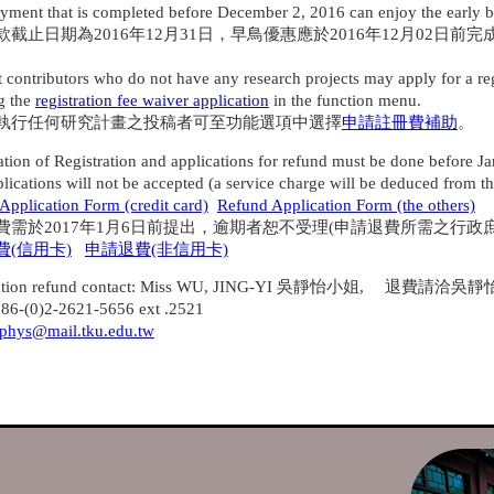
ent that is completed before December 2, 2016 can enjoy the early bi
截止日期為2016年12月31日，早鳥優惠應於2016年12月02日前
t contributors who do not have any research projects may apply for a 
g the
registration fee waiver application
in the function menu.
行任何研究計畫之投稿者可至功能選項中選擇
申請註冊費補助
。
ation of Registration and applications for refund must be done before J
ications will not be accepted (a service charge will be deduced from th
Application Form (credit card)
Refund Application Form (the others)
需於2017年1月6日前提出，逾期者恕不受理(申請退費所需之行政
費(信用卡)
申請退費(非信用卡)
tration refund contact: Miss WU, JING-YI 吳靜怡小姐, 退費請洽
6-(0)2-2621-5656 ext .2521
phys@mail.tku.edu.tw