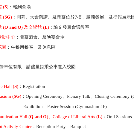
 (
S
)
：報到會場
 (
SG
)
：開幕、大會演講、及閉幕位於7樓，廠商參展、及壁報展示區
 (
Q and O
) 及文學館 (
L
)
：論文發表會議教室
生活動中心
：開幕酒會、及晚宴會場
花園
：午餐用餐區、及休息區
停車位有限，請儘量搭乘公車進入校園．
e Hall (
S
)
：Registration
sium (
SG
)
：Opening Ceremony、Plenary Talk、Closing Ceremony 
ition、Poster Session (Gymnasium 4F)
ication Hall (
Q and O
)、College of Liberal Arts (
L
)
：Oral Sessions
t Activity Center
：Reception Party、Banquet