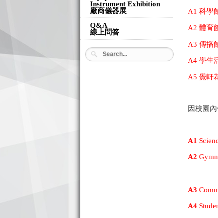
Instrument Exhibition
廠商儀器展
A1 科學館
Q&A
A2 體育館
線上問答
A3 傳播館
A4 學
A5 覺軒
因校園內
A1
Scienc
A2
Gymna
Exhib
A3
Commun
A4
Studen